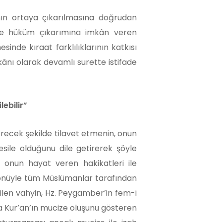
ının ortaya çıkarılmasına doğrudan
 ve hüküm çıkarımına imkân veren
nde kıraat farklılıklarının katkısı
ânı olarak devamlı surette istifade
ebilir”
verecek şekilde tilavet etmenin, onun
esile olduğunu dile getirerek şöyle
k onun hayat veren hakikatleri ile
î yönüyle tüm Müslümanlar tarafından
irilen vahyin, Hz. Peygamber’in fem-i
da Kur’an’ın mucize oluşunu gösteren