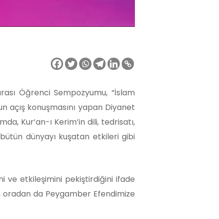
lararası Öğrenci Sempozyumu, “İslam
mun açış konuşmasını yapan Diyanet
a, Kur’an-ı Kerim’in dili, tedrisatı,
 bütün dünyayı kuşatan etkileri gibi
ve etkileşimini pekiştirdiğini ifade
m’a, oradan da Peygamber Efendimize