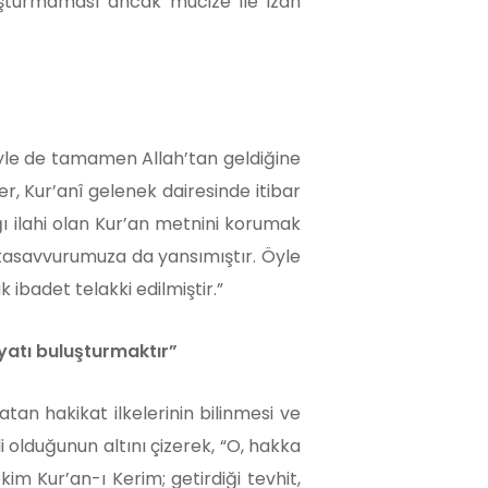
oluşturmaması ancak mucize ile izah
ariyle de tamamen Allah’tan geldiğine
r, Kur’anî gelenek dairesinde itibar
ğı ilahi olan Kur’an metnini korumak
t tasavvurumuza da yansımıştır. Öyle
badet telakki edilmiştir.”
ayatı buluşturmaktır”
tan hakikat ilkelerinin bilinmesi ve
 olduğunun altını çizerek, “O, hakka
kim Kur’an-ı Kerim; getirdiği tevhit,