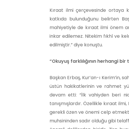
Kıraat ilmi çerçevesinde ortaya k
katkıda bulunduğunu belirten Ba
mahiyetiyle de kıraat ilmi önem ar
inkar edilemez. Nitekim fıkhî ve k
edilmiştir.” diye konuştu.
“Okuyuş farklılığının herhangi bir 
Başkan Erbaş, Kur’an-ı Kerim’in, sah
üstün hakikatlerinin ve rahmet yük
devam etti: “İlk vahiyden beri ni
tanışmışlardır. Özellikle kıraat il
gerekli özen ve önemi celp etmektedi
muhsininden sadır olduğu gibi telaf