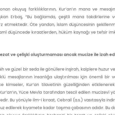
onan okuyuş farklılıklarının, Kur’an’ın mana ve mesaj
şkan Erbaş, “Bu bağlamda, çeşitli mana takdirlerine
z etmektedir. Öte yandan, İslam düşüncesinin şekillenmesi
elamî düşüncede kıraatlerden, hüküm kaynağı ve tefsir imk
tezat ve çelişki oluşturmaması ancak mucize ile izah edil
ih ve güzel bir seda ile gönüllere inşirah, kalplere huzur 
lü mesajlarının insanlığa ulaştırılması için önemli bir v
ce kimseler, Kur’an tilavetinin güzelliğinden etkilenere
mi, Kur’an’ın, Yüce Mevla tarafından tescil edilen mucizev
r. Bu yönüyle ilm-i kıraat, Cebrail (a.s.) vasıtasıyla ind
fuz edilerek kıyamete kadar taşıma çabasının adıdır. Bu 