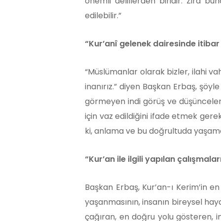
önemli delillerden biridir. Zira b
edilebilir.”
“Kur’anî gelenek dairesinde itiba
“Müslümanlar olarak bizler, ilahi va
inanırız.” diyen Başkan Erbaş, şöyl
görmeyen indi görüş ve düşüncelerdi
için vaz edildiğini ifade etmek ger
ki, anlama ve bu doğrultuda yaşama
“Kur’an ile ilgili yapılan çalışmal
Başkan Erbaş, Kur’an-ı Kerim’in en 
yaşanmasının, insanın bireysel haya
çağıran, en doğru yolu gösteren, ins