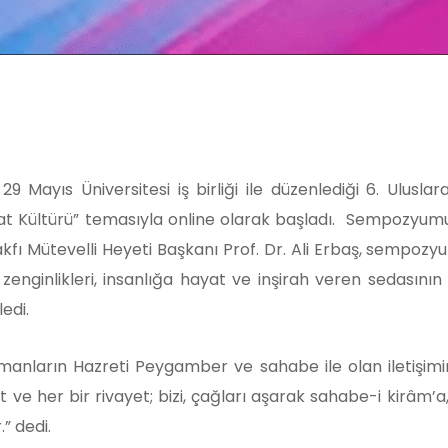
 29 Mayıs Üniversitesi iş birliği ile düzenlediği 6. Ulus
at Kültürü” temasıyla online olarak başladı. Sempozyu
kfı Mütevelli Heyeti Başkanı Prof. Dr. Ali Erbaş, sempozyumd
zenginlikleri, insanlığa hayat ve inşirah veren sedasının
edi.
manların Hazreti Peygamber ve sahabe ile olan iletişimini 
 ve her bir rivayet; bizi, çağları aşarak sahabe-i kirâ
” dedi.