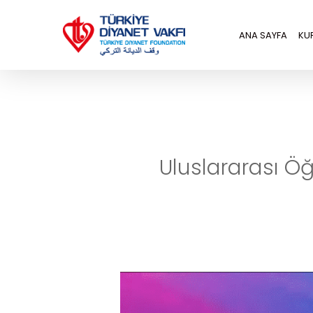
Skip
to
ANA SAYFA
KU
main
content
Uluslararası Ö