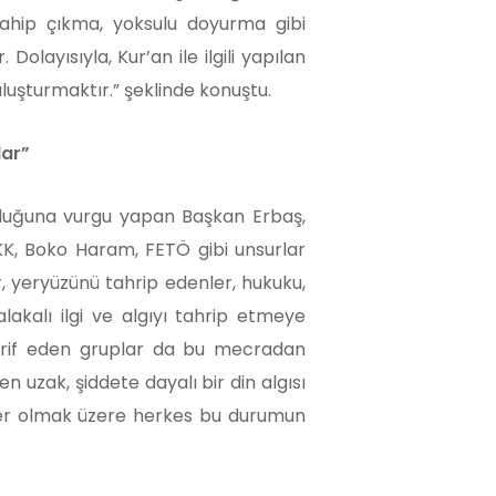
 sahip çıkma, yoksulu doyurma gibi
Dolayısıyla, Kur’an ile ilgili yapılan
luşturmaktır.” şeklinde konuştu.
lar”
lduğuna vurgu yapan Başkan Erbaş,
PKK, Boko Haram, FETÖ gibi unsurlar
r, yeryüzünü tahrip edenler, hukuku,
lakalı ilgi ve algıyı tahrip etmeye
ahrif eden gruplar da bu mecradan
 uzak, şiddete dayalı bir din algısı
zler olmak üzere herkes bu durumun