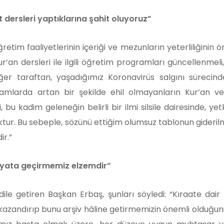
t dersleri yaptıklarına şahit oluyoruz”
retim faaliyetlerinin içeriği ve mezunların yeterliliğini
Kur’an dersleri ile ilgili öğretim programları güncellenme
r. Diğer taraftan, yaşadığımız Koronavirüs salgını sür
tamlarda artan bir şekilde ehil olmayanların Kur’an ve 
bu kadim geleneğin belirli bir ilmi silsile dairesinde, ye
ktur. Bu sebeple, sözünü ettiğim olumsuz tablonun gideri
r.”
ayata geçirmemiz elzemdir”
ile getiren Başkan Erbaş, şunları söyledi: “Kıraate dair
 kazandırıp bunu arşiv hâline getirmemizin önemli olduğu