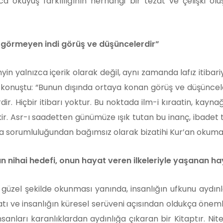
unca okuyuş farklılığının herhangi bir tezat ve çelişki 
r görmeyen indi görüş ve düşüncelerdir”
hyin yalnızca içerik olarak değil, aynı zamanda lafız itib
e konuştu: “Bunun dışında ortaya konan görüş ve düşüncele
r. Hiçbir itibarı yoktur. Bu noktada ilm-i kıraatin, kayna
ekir. Asr-ı saadetten günümüze ışık tutan bu inanç, ibade
 sorumluluğundan bağımsız olarak bizatihi Kur’an okumak i
arın nihai hedefi, onun hayat veren ilkeleriyle yaşanan h
güzel şekilde okunması yanında, insanlığın ufkunu aydınla
tı ve insanlığın küresel serüveni açısından oldukça önemli
anları karanlıklardan aydınlığa çıkaran bir Kitaptır. Nite