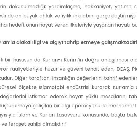
lerin dokunulmazlığı; yardımlaşma, hakkaniyet, yetime
inde en büyük ahlak ve iyilik inkılabını gerçekleştirmiştir. 
ihai hedefi, onun hayat veren ilkeleriyle yaşanan hayatı bu
’an’la alakalı ilgi ve algıyı tahrip etmeye çalışmaktadır
i bir hususun da Kur’an-ı Kerim’in doğru anlaşılması o
terör faaliyetleriyle huzur ve güveni tehdit eden, DEAŞ, 
cudur. Diğer taraftan, insanlığın değerlerini tahrif edenle
küresel ölçekte İslamofobi endüstrisi kurarak Kur’an’la a
 değerlerini istismar ederek hayat yüklü mesajlarını t
şturulmaya çalışılan bir algı operasyonu ile merhametten
layısıyla İslam ve Kur’an tasavvuru konusunda, başta bi
 ve feraset sahibi olmalıdır.”