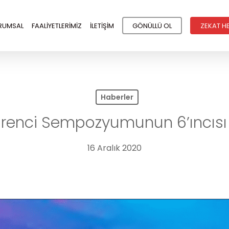
RUMSAL
FAALİYETLERİMİZ
İLETİŞİM
GÖNÜLLÜ OL
ZEKAT H
Haberler
ğrenci Sempozyumunun 6’ıncısı o
16 Aralık 2020