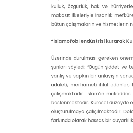
kulluk, özgürlük, hak ve hürriyet
makasıt ilkeleriyle insanlık mefkûres
bütün çalışmaların ve hizmetlerin n
“İslamofobi endüstrisi kurarak Kur
Üzerinde durulması gereken öneml
şunları söyledi: “Bugün şiddet ve 
yanlış ve sapkın bir anlayışın sonu
adaleti, merhameti ihlal edenler, 
çalışmaktadır. İslam’ın mukaddes
beslenmektedir. Küresel düzeyde olu
oluşturulmaya çalışılmaktadır. Do
farkında olarak hassas bir duyarlılık