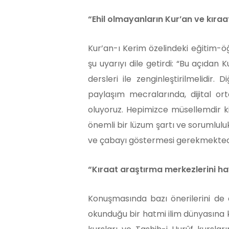
“Ehil olmayanların Kur’an ve kıraa
Kur’an-ı Kerim özelindeki eğitim-öğ
şu uyarıyı dile getirdi: “Bu açıdan 
dersleri ile zenginleştirilmelidi
paylaşım mecralarında, dijital or
oluyoruz. Hepimizce müsellemdir ki, 
önemli bir lüzum şartı ve sorumlulu
ve çabayı göstermesi gerekmektedi
“Kıraat araştırma merkezlerini h
Konuşmasında bazı önerilerini de d
okunduğu bir hatmi ilim dünyasına