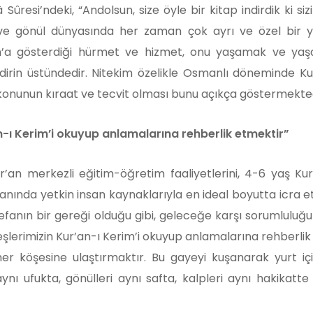
 Sûresi’ndeki, “Andolsun, size öyle bir kitap indirdik ki s
 ve gönül dünyasında her zaman çok ayrı ve özel bir y
uran’a gösterdiği hürmet ve hizmet, onu yaşamak ve yaş
dirin üstündedir. Nitekim özelikle Osmanlı döneminde Kur’
 konunun kıraat ve tecvit olması bunu açıkça göstermekted
n-ı Kerim’i okuyup anlamalarına rehberlik etmektir”
r’an merkezli eğitim-öğretim faaliyetlerini, 4-6 yaş Kur
anında yetkin insan kaynaklarıyla en ideal boyutta icra e
fanın bir gereği olduğu gibi, geleceğe karşı sorumluluğum
lerimizin Kur’an-ı Kerim’i okuyup anlamalarına rehberlik
her köşesine ulaştırmaktır. Bu gayeyi kuşanarak yurt iç
 aynı ufukta, gönülleri aynı safta, kalpleri aynı hakika