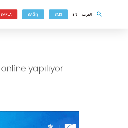
ESAPLA
BAĞIŞ
SMS
EN
العربية
nline yapılıyor