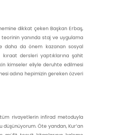
n önemine dikkat çeken Başkan Erbaş,
li, teorinin yanında staj ve uygulama
ecinde daha da önem kazanan sosyal
kıraat dersleri yaptıklarına şahit
tkin kimseler eliyle deruhte edilmesi
lmesi adına hepimizin gereken özveri
 tüm rivayetlerin infirad metoduyla
nu düşünüyorum. Öte yandan, Kur’an