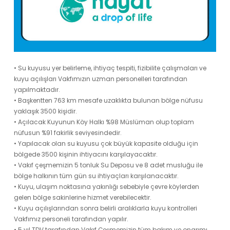
• Su kuyusu yer belirleme, ihtiyaç tespiti, fizibilite çalışmaları ve
kuyu açılışları Vakfımızın uzman personelleri tarafından
yapılmaktadır.
• Başkentten 763 km mesafe uzaklıkta bulunan bölge nüfusu
yaklaşık 3500 kişidir.
• Açılacak Kuyunun Köy Halkı %98 Müslüman olup toplam
nüfusun %91 fakirlik seviyesindedir.
• Yapılacak olan su kuyusu çok büyük kapasite olduğu için
bölgede 3500 kişinin ihtiyacını karşılayacaktır.
• Vakıf çeşmemizin 5 tonluk Su Deposu ve 8 adet musluğu ile
bölge halkının tüm gün su ihtiyaçları karşılanacaktır.
• Kuyu, ulaşım noktasına yakınlığı sebebiyle çevre köylerden
gelen bölge sakinlerine hizmet verebilecektir.
• Kuyu açılışlarından sonra belirli aralıklarla kuyu kontrolleri
Vakfımız personeli tarafından yapılır.
• 5 yıl TDV tarafından Vakıf Çeşmemizin tüm bakım ve onarımı