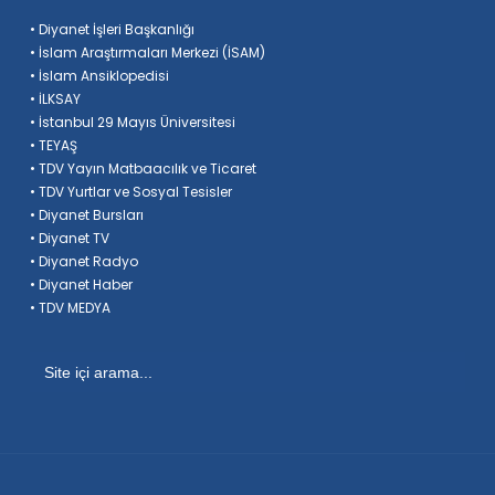
• Diyanet İşleri Başkanlığı
• İslam Araştırmaları Merkezi (İSAM)
• İslam Ansiklopedisi
• İLKSAY
• İstanbul 29 Mayıs Üniversitesi
• TEYAŞ
• TDV Yayın Matbaacılık ve Ticaret
• TDV Yurtlar ve Sosyal Tesisler
• Diyanet Bursları
• Diyanet TV
• Diyanet Radyo
• Diyanet Haber
• TDV MEDYA
Search
for: