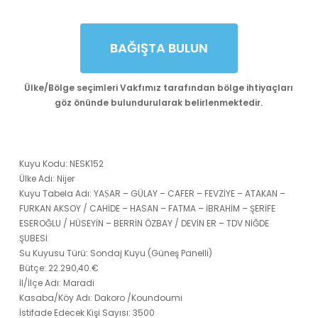
BAĞIŞTA BULUN
Ülke/Bölge seçimleri Vakfımız tarafından bölge ihtiyaçları
göz önünde bulundurularak belirlenmektedir.
Kuyu Kodu: NESK152
Ülke Adı: Nijer
Kuyu Tabela Adı: YAṢAR – GÜLAY – CAFER – FEVZİYE – ATAKAN –
FURKAN AKSOY / CAHİDE – HASAN – FATMA – İBRAHİM – ŞERİFE
ESEROĞLU / HÜSEYİN – BERRİN ÖZBAY / DEVİN ER – TDV NİĞDE
ŞUBESİ
Su Kuyusu Türü: Sondaj Kuyu (Güneş Panelli)
Bütçe: 22.290,40.€
İl/İlçe Adı: Maradi
Kasaba/Köy Adı: Dakoro /Koundoumi
İstifade Edecek Kişi Sayısı: 3500